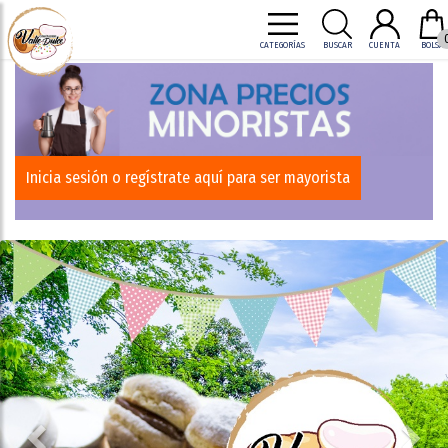
CATEGORÍAS
BUSCAR
CUENTA
BOLSA
Inicia sesión o regístrate aquí para ser mayorista
Previous
Nex